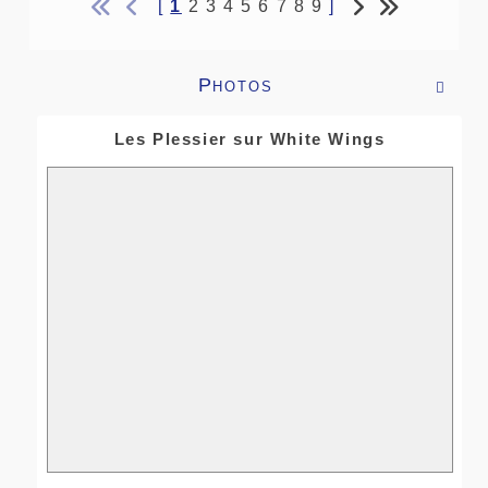
[
1
2
3
4
5
6
7
8
9
]
Photos

Les Plessier sur White Wings