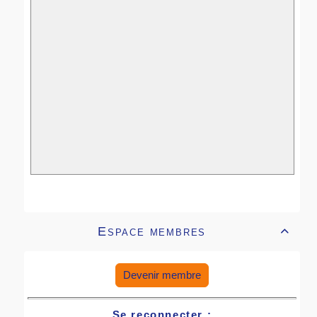
Espace membres

Devenir membre
Se reconnecter :