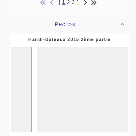
[
1
2
3
]
Photos

Handi-Bateaux 2015 2ème partie