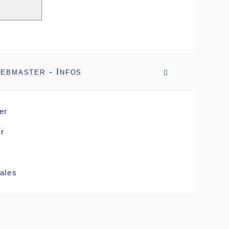
ebmaster - Infos

er
r
ales