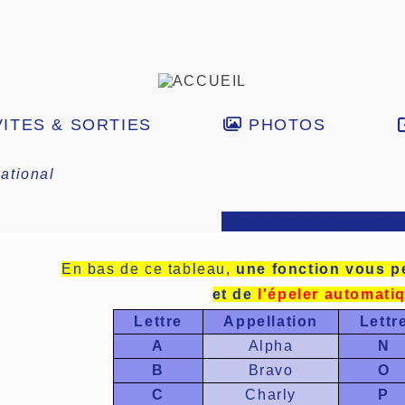
ITES & SORTIES
PHOTOS
ational
Alphabet Internati
En bas de ce tableau,
une fonction vous p
et de
l'épeler automat
Lettre
Appellation
Lettr
A
Alpha
N
B
Bravo
O
C
Charly
P