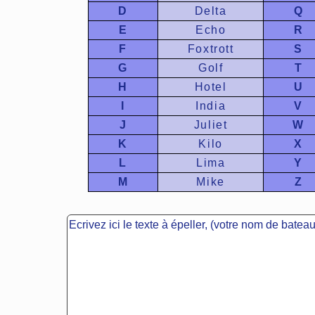
D
Delta
Q
E
Echo
R
F
Foxtrott
S
G
Golf
T
H
Hotel
U
I
India
V
J
Juliet
W
K
Kilo
X
L
Lima
Y
M
Mike
Z