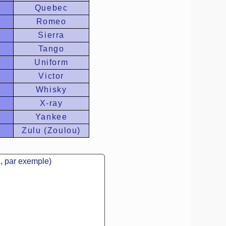
Quebec
Romeo
Sierra
Tango
Uniform
Victor
Whisky
X-ray
Yankee
Zulu (Zoulou)