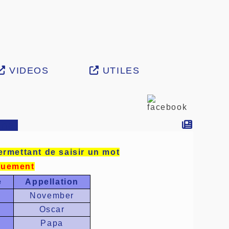
VIDEOS
UTILES
onal
ermettant de saisir un mot
iquement
e
Appellation
November
Oscar
Papa