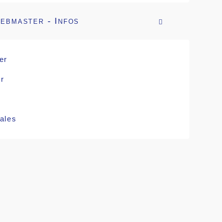
ebmaster - Infos

er
r
ales