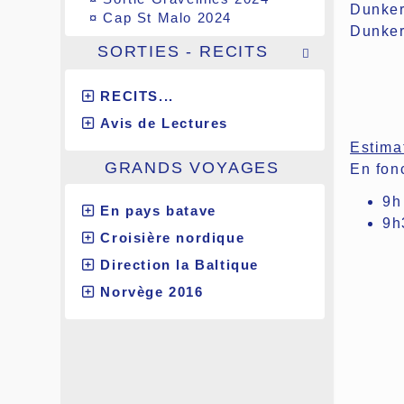
Dunker
¤
Cap St Malo 2024
Dunke
SORTIES - RECITS

RECITS...
Avis de Lectures
Estima
GRANDS VOYAGES
En fon
9h
En pays batave
9h
Croisière nordique
Direction la Baltique
Norvège 2016