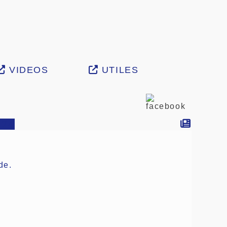
VIDEOS
UTILES
024
de.