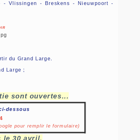
 - Vlissingen - Breskens - Nieuwpoort -
DIR
rtir du Grand Large.
nd Large ;
tie sont ouvertes...
 ci-dessous
4
Google pour rem
plir le formulaire)
 le 30 avril.