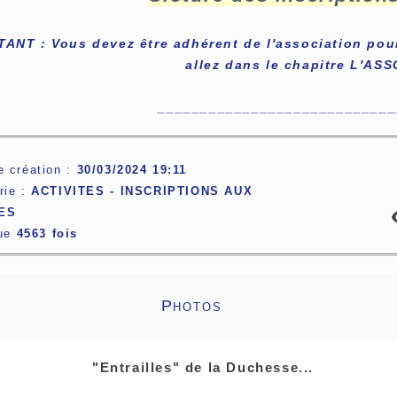
ANT : Vous devez être adhérent de l'association pour 
allez dans le chapitre L'ASS
____________________________
e création :
30/03/2024 19:11
rie :
ACTIVITES -
INSCRIPTIONS AUX
ES
lue
4563 fois
Photos
"Entrailles" de la Duchesse...