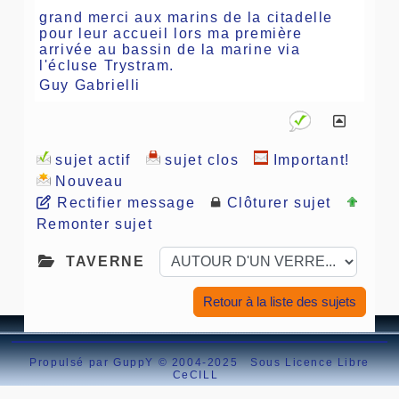
grand merci aux marins de la citadelle
pour leur accueil lors ma première
arrivée au bassin de la marine via
l'écluse Trystram.
Guy Gabrielli
sujet actif
sujet clos
Important!
Nouveau
Rectifier message
Clôturer sujet
Remonter sujet
TAVERNE
Retour à la liste des sujets
Propulsé par GuppY
© 2004-2025
Sous Licence Libre
CeCILL