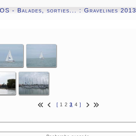
S - Balades, sorties... : Gravelines 201
[
1
2
3
4
]