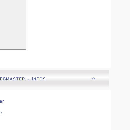
ebmaster - Infos

er
r