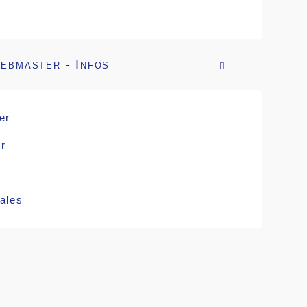
ebmaster - Infos

er
r
ales