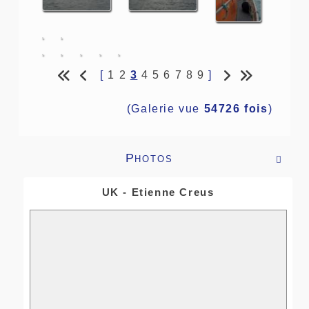
[
1
2
3
4
5
6
7
8
9
]
(Galerie vue
54726 fois
)
Photos

UK - Etienne Creus