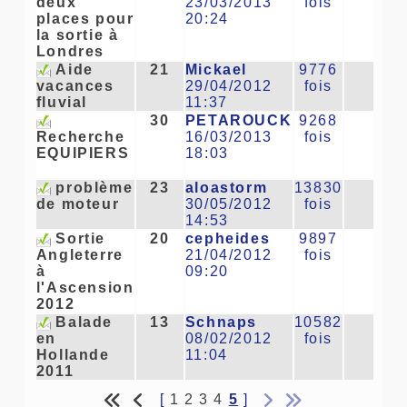
deux
23/03/2013
fois
places pour
20:24
la sortie à
Londres
Aide
21
Mickael
9776
6
vacances
29/04/2012
fois
fluvial
11:37
30
PETAROUCK
9268
2
Recherche
16/03/2013
fois
EQUIPIERS
18:03
problème
23
aloastorm
13830
11
de moteur
30/05/2012
fois
14:53
Sortie
20
cepheides
9897
7
Angleterre
21/04/2012
fois
à
09:20
l'Ascension
2012
Balade
13
Schnaps
10582
8
en
08/02/2012
fois
Hollande
11:04
2011
[
1
2
3
4
5
]