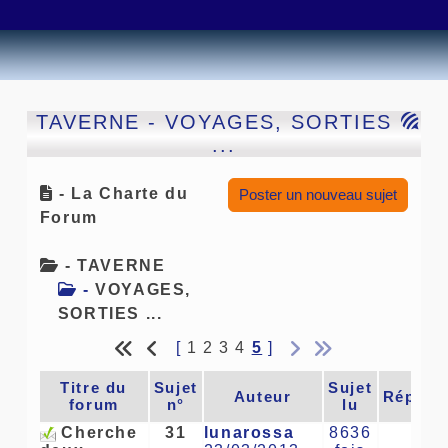
TAVERNE
- VOYAGES, SORTIES
...
- La Charte du
Poster un nouveau sujet
Forum
- TAVERNE
-
VOYAGES,
SORTIES ...
[
1
2
3
4
5
]
Titre du
Sujet
Sujet
Auteur
Répons
forum
n°
lu
Cherche
31
lunarossa
8636
1