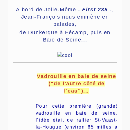
A bord de Jolie-Môme -
First 235
-,
Jean-François nous emmène en
balades,
de Dunkerque à Fécamp, puis en
Baie de Seine...
Vadrouille en baie de seine
("de l'autre côté de
l'eau")...
Pour cette première (grande)
vadrouille en baie de seine,
l’idée était de rallier St-Vaast-
la-Hougue (environ 65 milles à