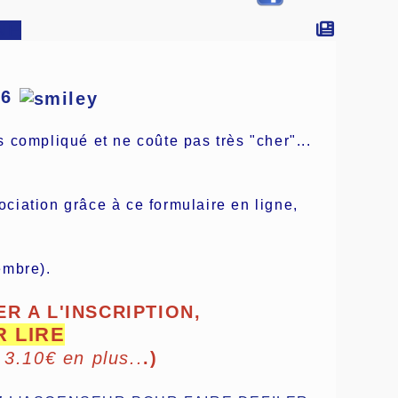
NE
26
s compliqué et ne coûte pas très "cher"...
ciation grâce à ce formulaire en ligne,
embre).
R A L'INSCRIPTION,
R LIRE
 3.10€ en plus..
.)