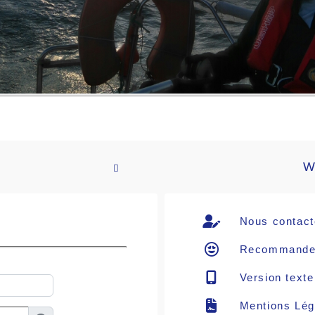
W

Nous contact
Recommande
Version texte
Mentions Lég