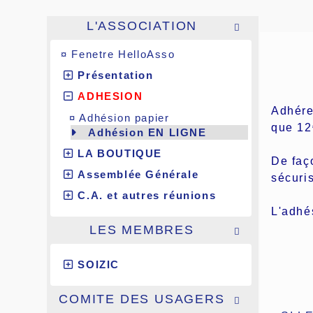
L'ASSOCIATION

¤
Fenetre HelloAsso
Présentation
ADHESION
Adhérer
¤
Adhésion papier
que 12
Adhésion EN LIGNE
LA BOUTIQUE
De faç
Assemblée Générale
sécuri
C.A. et autres réunions
L'adhé
LES MEMBRES

SOIZIC
COMITE DES USAGERS
