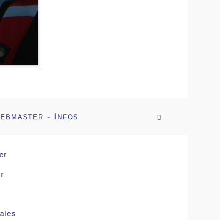
ebmaster - Infos

er
r
ales