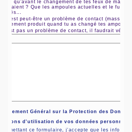
agine qu'avant le changement de tes feux de mât, ce
tionnaient ? Que les ampoules actuelles et le fusible
érifiés...
ui, c'est peut-être un problème de contact (masse ?) 
t justement produit quand tu as changé tes ampoule
e n'est pas un problème de contact, il faudrait vérifie
inuité des fils d'alimentation.
-tu en dire plus sur ce que tu as changé...
Règlement Général sur la Protection des Donnée
ditions d'utilisation de vos données personnelle
soumettant ce formulaire, j'accepte que les informat