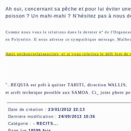
Ah oui, concernant sa pêche et pour lui éviter u
poisson ? Un mahi-mahi ? N'hésitez pas à nous do
Comme nous vous le relations dans le dernier n° de l'Organ
en Polynésie. Il nous adresse ce sympathique message. Malheu
Amis pécheursplaisanciers, et si vous releviez le défi lors d
"
..BEQUIA est prêt à quitter TAHITI, direction WALLIS,
et arrêt technique possible aux SAMOA. Ci_ joint photo pou
Date de création :
23/01/2012 22:13
Dernière modification :
24/09/2013 10:36
Catégorie :
-
RECITS...
Page lue
18599 fois