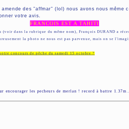
ne amende des "affmar" (lol) nous avons nous même co
nner votre avis.
FRANCOIS EST A TAHITI
eau (voir dans la rubrique du même nom), François DURAND a réc
reusement la photo ne nous est pas parvenue, mais on se l'imagi
e notre concours de pêche du samedi 15 octobre ?
r encourager les pecheurs de merlan ! record à battre 1.37m.