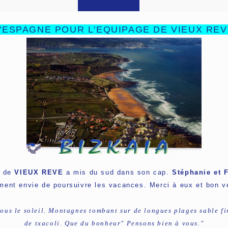
Vieux Reve
'ESPAGNE POUR L'EQUIPAGE DE VIEUX RE
e de
VIEUX REVE
a mis du sud dans son cap.
Stéphanie
et
F
ment envie de poursuivre les vacances. Merci à eux et bon v
us le soleil. Montagnes tombant sur de longues plages sable fin,
de txacol
i. Que du bonheur" Pensons bien à vous."