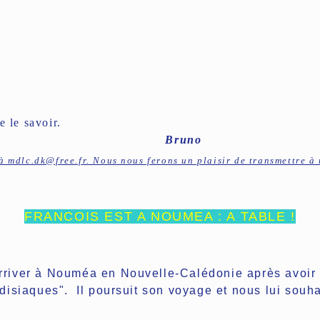
 le savoir.
Bruno
à mdlc.dk@free.fr. Nous nous ferons un plaisir de transmettre 
FRANCOIS EST A NOUMEA : A TABLE !
iver à Nouméa en Nouvelle-Calédonie après avoir qui
isiaques". Il poursuit son voyage et nous lui souhai