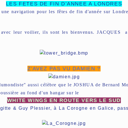
LES FETES DE FIN D’ANNEE A LONDRES
e navigation pour les fêtes de fin d'année sur Londres
r avec leur voilier, ils sont les bienvenus. JACQUES a
Z'AVEZ PAS VU DAMIEN ?
dumondiste" aussi célèbre que le JOSHUA de Bernard Moi
poussière au fond d'un hangar sur le
WHITE WINGS EN ROUTE VERS LE SUD
igitte & Guy Plessier, à La Corogne en Galice, pass